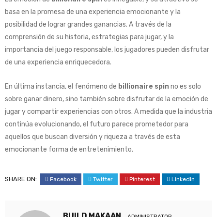
basa en la promesa de una experiencia emocionante y la
posibilidad de lograr grandes ganancias. A través de la
comprensión de su historia, estrategias para jugar, y la
importancia del juego responsable, los jugadores pueden disfrutar
de una experiencia enriquecedora.
En última instancia, el fenómeno de
billionaire spin
no es solo
sobre ganar dinero, sino también sobre disfrutar de la emoción de
jugar y compartir experiencias con otros. A medida que la industria
continúa evolucionando, el futuro parece prometedor para
aquellos que buscan diversión y riqueza a través de esta
emocionante forma de entretenimiento.
SHARE ON:
Facebook
Twitter
Pinterest
LinkedIn
BUILD MAKAAN
ADMINISTRATOR