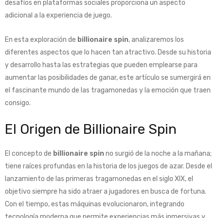
desafíos en plataformas sociales proporciona un aspecto
adicional a la experiencia de juego.
En esta exploración de
billionaire spin
, analizaremos los
diferentes aspectos que lo hacen tan atractivo. Desde su historia
y desarrollo hasta las estrategias que pueden emplearse para
aumentar las posibilidades de ganar, este artículo se sumergirá en
el fascinante mundo de las tragamonedas y la emoción que traen
consigo.
El Origen de Billionaire Spin
El concepto de
billionaire spin
no surgió de la noche a la mañana;
tiene raíces profundas en la historia de los juegos de azar. Desde el
lanzamiento de las primeras tragamonedas en el siglo XIX, el
objetivo siempre ha sido atraer a jugadores en busca de fortuna.
Con el tiempo, estas máquinas evolucionaron, integrando
tecnología moderna que permite experiencias más inmersivas y