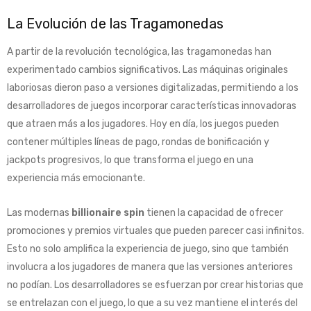
La Evolución de las Tragamonedas
A partir de la revolución tecnológica, las tragamonedas han
experimentado cambios significativos. Las máquinas originales
laboriosas dieron paso a versiones digitalizadas, permitiendo a los
desarrolladores de juegos incorporar características innovadoras
que atraen más a los jugadores. Hoy en día, los juegos pueden
contener múltiples líneas de pago, rondas de bonificación y
jackpots progresivos, lo que transforma el juego en una
experiencia más emocionante.
Las modernas
billionaire spin
tienen la capacidad de ofrecer
promociones y premios virtuales que pueden parecer casi infinitos.
Esto no solo amplifica la experiencia de juego, sino que también
involucra a los jugadores de manera que las versiones anteriores
no podían. Los desarrolladores se esfuerzan por crear historias que
se entrelazan con el juego, lo que a su vez mantiene el interés del