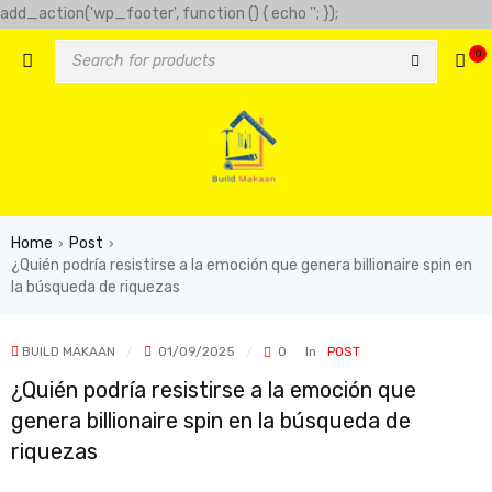
add_action('wp_footer', function () { echo '
'; });
-clover-slot.com/' => 'Golden clover', 'https://play-city.com.mx/pt/'
0
tps://cassinofortunemouse.com' => 'fortune mouse',
Home
Post
›
›
¿Quién podría resistirse a la emoción que genera billionaire spin en
la búsqueda de riquezas
BUILD MAKAAN
01/09/2025
0
In
POST
¿Quién podría resistirse a la emoción que
genera billionaire spin en la búsqueda de
riquezas