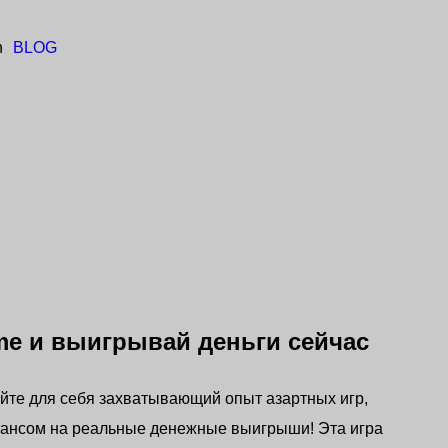
n
BLOG
eme и выигрывай деньги сейчас
йте для себя захватывающий опыт азартных игр,
ансом на реальные денежные выигрыши! Эта игра