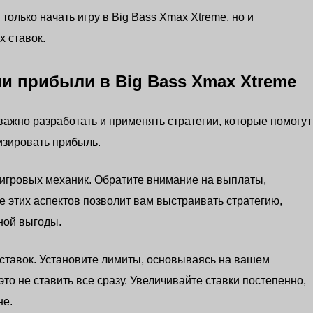
олько начать игру в Big Bass Xmax Xtreme, но и
 ставок.
и прибыли в Big Bass Xmax Xtreme
важно разработать и применять стратегии, которые помогут
изировать прибыль.
 игровых механик. Обратите внимание на выплаты,
е этих аспектов позволит вам выстраивать стратегию,
ной выгоды.
ставок. Установите лимиты, основываясь на вашем
то не ставить все сразу. Увеличивайте ставки постепенно,
не.