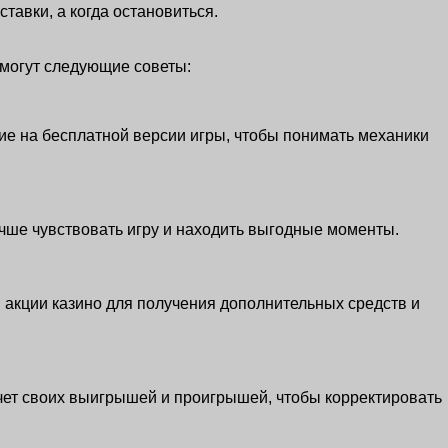
ставки, а когда остановиться.
могут следующие советы:
е на бесплатной версии игры, чтобы понимать механики
чше чувствовать игру и находить выгодные моменты.
 акции казино для получения дополнительных средств и
чет своих выигрышей и проигрышей, чтобы корректировать