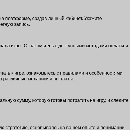
на платформе, создав личный кабинет. Укажите
етную запись.
чала игры. Ознакомьтесь с доступными методами оплаты и
ать к игре, ознакомьтесь с правилами и особенностями
на различные механики и выплаты.
льную сумму, которую готовы потратить на игру, и следите
ю стратегию, основываясь на вашем опыте и понимании