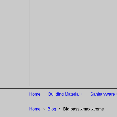
Home
Building Material
Sanitaryware
Home
›
Blog
›
Big bass xmax xtreme