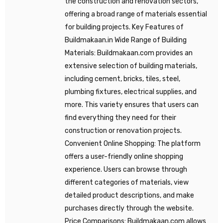
the construction and renovation sectors,
offering a broad range of materials essential
for building projects. Key Features of
Buildmakaan.in Wide Range of Building
Materials: Buildmakaan.com provides an
extensive selection of building materials,
including cement, bricks, tiles, steel,
plumbing fixtures, electrical supplies, and
more. This variety ensures that users can
find everything they need for their
construction or renovation projects.
Convenient Online Shopping: The platform
offers a user-friendly online shopping
experience. Users can browse through
different categories of materials, view
detailed product descriptions, and make
purchases directly through the website.
Price Comparisons: Buildmakaan.com allows