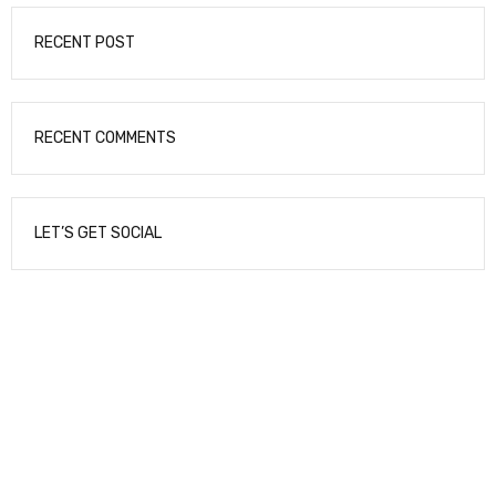
RECENT POST
RECENT COMMENTS
LET’S GET SOCIAL
NEWSLETTER
Enter your email to receive our newsletter.
[mc4wp_form id="7041"]