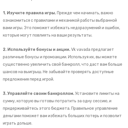
1. Изучите правила игры.
Прежде чем начинать, важно
ознакомиться с правилами и механикой работы выбранной
вами игры. Это поможет избежать недоразумений и ошибок,
которые могут повлиять на ваши результаты.
2. Используйте бонусы и акции.
Vk vavada предлагает
различные бонусы и промоакции. Используя их, вы можете
существенно увеличить свой банкролл, что даст вам больше
шансов на выигрыш. Не забывайте проверять доступные
предложения перед игрой.
3. Управляйте своим банкроллом.
Установите лимиты на
сумму, которую вы готовы потратить за одну сессию, и
придерживайтесь этого бюджета. Правильное управление
деньгами поможет вам избежать больших потерь и позволит
играть дольше.