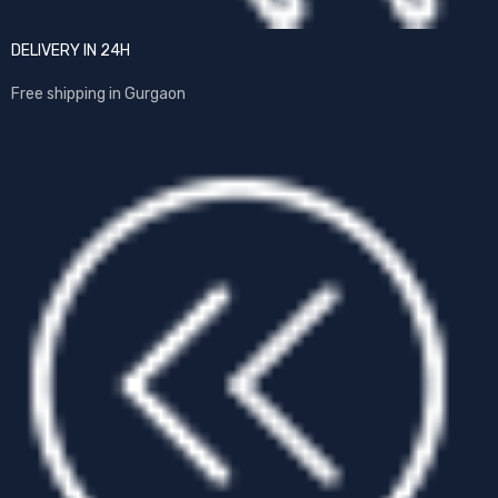
DELIVERY IN 24H
Free shipping in Gurgaon