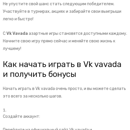
Не упустите свой шанс стать следующим победителем.
Участвуйте в турнирах, акциях и забирайте свои выигрыши
легко и быстро!
С
Vk Vavada
азартные игры становятся доступными каждому.
Начните свою игру прямо сейчас и меняйте свою жизнь к
лучшему!
Как начать играть в Vk vavada
и получить бонусы
Начать играть в Vk vavada очень просто, и вы можете сделать
это всего за несколько шагов.
Создайте аккаунт:
Перейдите на официальный сайт Vk vavada и