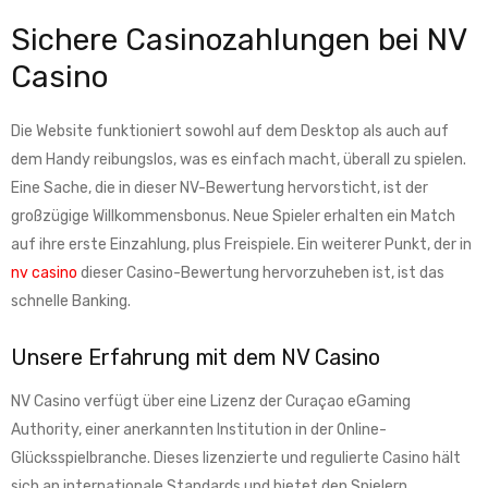
Sichere Casinozahlungen bei NV
Casino
Die Website funktioniert sowohl auf dem Desktop als auch auf
dem Handy reibungslos, was es einfach macht, überall zu spielen.
Eine Sache, die in dieser NV-Bewertung hervorsticht, ist der
großzügige Willkommensbonus. Neue Spieler erhalten ein Match
auf ihre erste Einzahlung, plus Freispiele. Ein weiterer Punkt, der in
nv casino
dieser Casino-Bewertung hervorzuheben ist, ist das
schnelle Banking.
Unsere Erfahrung mit dem NV Casino
NV Casino verfügt über eine Lizenz der Curaçao eGaming
Authority, einer anerkannten Institution in der Online-
Glücksspielbranche. Dieses lizenzierte und regulierte Casino hält
sich an internationale Standards und bietet den Spielern