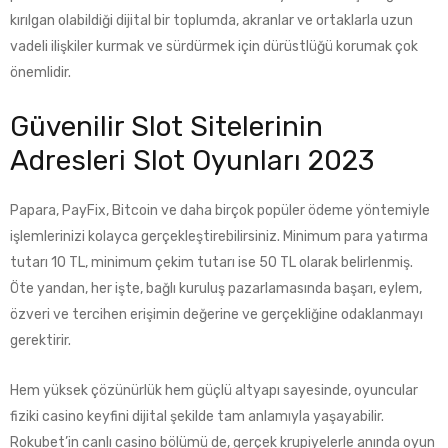
kırılgan olabildiği dijital bir toplumda, akranlar ve ortaklarla uzun
vadeli ilişkiler kurmak ve sürdürmek için dürüstlüğü korumak çok
önemlidir.
Güvenilir Slot Sitelerinin
Adresleri Slot Oyunları 2023
Papara, PayFix, Bitcoin ve daha birçok popüler ödeme yöntemiyle
işlemlerinizi kolayca gerçekleştirebilirsiniz. Minimum para yatırma
tutarı 10 TL, minimum çekim tutarı ise 50 TL olarak belirlenmiş.
Öte yandan, her işte, bağlı kuruluş pazarlamasında başarı, eylem,
özveri ve tercihen erişimin değerine ve gerçekliğine odaklanmayı
gerektirir.
Hem yüksek çözünürlük hem güçlü altyapı sayesinde, oyuncular
fiziki casino keyfini dijital şekilde tam anlamıyla yaşayabilir.
Rokubet’in canlı casino bölümü de, gerçek krupiyelerle anında oyun