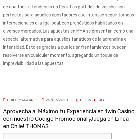
de una fuerte tendencia en Perú. Los partidos de voleibol son
perfectos para aquellos apostadores que intentan seguir torneos
internacionales o la liga local, con pronósticos habilitados en
diversos mercados. Las apuestas en MMA se presentan como una
especial alternativa para aquellos fanáticos de la adrenalina e
intensidad. Esto es gracias a que los enfrentamientos pueden
resolverse en cualquier momento, agregando un toque de
imprevisibilidad a las apuestas.
BUILD MAKAAN
25/09/2020
0
In
BLOG
Aprovecha al Máximo tu Experiencia en 1win Casino
con nuestro Código Promocional ¡Juega en Línea
en Chile! THOMAS