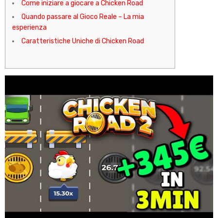
Come iniziare a giocare a Chicken Road
Quando passare al Gioco Reale – La mia
esperienza
Caratteristiche Uniche di Chicken Road