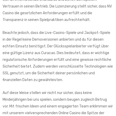
Vertrauen in seinen Betrieb. Die Lizenzierung stellt sicher, dass NV
Casino die gesetzlichen Anforderungen erfüllt und die
Transparenz in seinen Spielpraktiken aufrechterhält.
Beachte jedoch, dass die Live-Casino-Spiele und Jackpot-Spiele
in der Regel keine Demoversionen anbieten und du für diesen
echten Einsatz benötigst. Der Glücksspielanbieter verfügt über
eine gültige Lizenz aus Curacao. Dies bedeutet, dass er wichtige
regulatorische Anforderungen erfüllt und eine gewisse rechtliche
Sicherheit bietet. Zudem werden verschlüsselte Technologien wie
SSL genutzt, um die Sicherheit deiner persönlichen und
finanziellen Daten zu gewährleisten.
Auf diese Weise stellen wir nicht nur sicher, dass keine
Minderjährigen bei uns spielen, sondern beugen zugleich Betrug
vor. Mit frischen Ideen und einem engagierten Team erklimmen wir
mit unserem vielversprechenden Online Casino die Spitze der