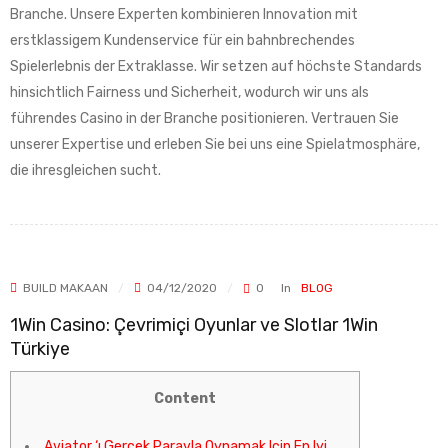
Branche. Unsere Experten kombinieren Innovation mit
erstklassigem Kundenservice für ein bahnbrechendes
Spielerlebnis der Extraklasse. Wir setzen auf höchste Standards
hinsichtlich Fairness und Sicherheit, wodurch wir uns als
führendes Casino in der Branche positionieren. Vertrauen Sie
unserer Expertise und erleben Sie bei uns eine Spielatmosphäre,
die ihresgleichen sucht.
BUILD MAKAAN
04/12/2020
0
In
BLOG
1Win Casino: Çevrimiçi Oyunlar ve Slotlar 1Win
Türkiye
Content
Aviator ‘ı Gerçek Parayla Oynamak Için En Iyi