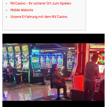
NV.Casino – Ihr sicherer Ort zum Spielen
Mobile Website
Unsere Erfahrung mit dem NV Casino