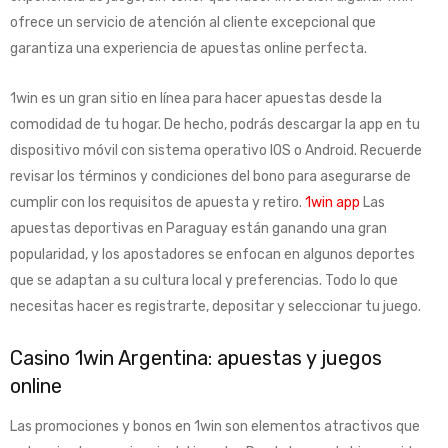
ofrece un servicio de atención al cliente excepcional que
garantiza una experiencia de apuestas online perfecta.
1win es un gran sitio en línea para hacer apuestas desde la
comodidad de tu hogar. De hecho, podrás descargar la app en tu
dispositivo móvil con sistema operativo IOS o Android. Recuerde
revisar los términos y condiciones del bono para asegurarse de
cumplir con los requisitos de apuesta y retiro.
1win app
Las
apuestas deportivas en Paraguay están ganando una gran
popularidad, y los apostadores se enfocan en algunos deportes
que se adaptan a su cultura local y preferencias. Todo lo que
necesitas hacer es registrarte, depositar y seleccionar tu juego.
Casino 1win Argentina: apuestas y juegos
online
Las promociones y bonos en 1win son elementos atractivos que