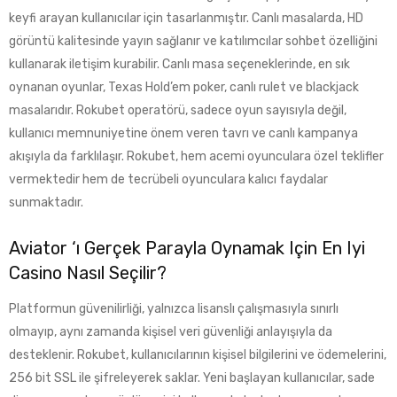
keyfi arayan kullanıcılar için tasarlanmıştır. Canlı masalarda, HD
görüntü kalitesinde yayın sağlanır ve katılımcılar sohbet özelliğini
kullanarak iletişim kurabilir. Canlı masa seçeneklerinde, en sık
oynanan oyunlar, Texas Hold’em poker, canlı rulet ve blackjack
masalarıdır. Rokubet operatörü, sadece oyun sayısıyla değil,
kullanıcı memnuniyetine önem veren tavrı ve canlı kampanya
akışıyla da farklılaşır. Rokubet, hem acemi oyunculara özel teklifler
vermektedir hem de tecrübeli oyunculara kalıcı faydalar
sunmaktadır.
Aviator ‘ı Gerçek Parayla Oynamak Için En Iyi
Casino Nasıl Seçilir?
Platformun güvenilirliği, yalnızca lisanslı çalışmasıyla sınırlı
olmayıp, aynı zamanda kişisel veri güvenliği anlayışıyla da
desteklenir. Rokubet, kullanıcılarının kişisel bilgilerini ve ödemelerini,
256 bit SSL ile şifreleyerek saklar. Yeni başlayan kullanıcılar, sade