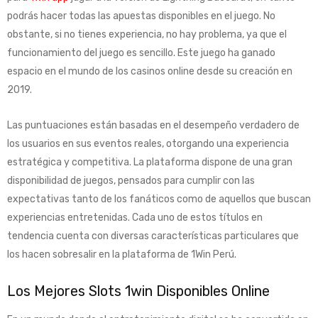
podrás hacer todas las apuestas disponibles en el juego. No
obstante, si no tienes experiencia, no hay problema, ya que el
funcionamiento del juego es sencillo. Este juego ha ganado
espacio en el mundo de los casinos online desde su creación en
2019.
Las puntuaciones están basadas en el desempeño verdadero de
los usuarios en sus eventos reales, otorgando una experiencia
estratégica y competitiva. La plataforma dispone de una gran
disponibilidad de juegos, pensados para cumplir con las
expectativas tanto de los fanáticos como de aquellos que buscan
experiencias entretenidas. Cada uno de estos títulos en
tendencia cuenta con diversas características particulares que
los hacen sobresalir en la plataforma de 1Win Perú.
Los Mejores Slots 1win Disponibles Online