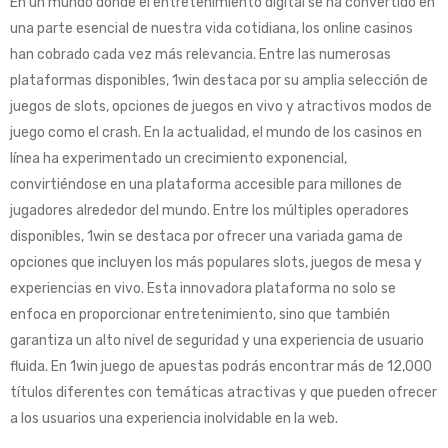
En un mundo donde el entretenimiento digital se ha convertido en
una parte esencial de nuestra vida cotidiana, los online casinos
han cobrado cada vez más relevancia. Entre las numerosas
plataformas disponibles, 1win destaca por su amplia selección de
juegos de slots, opciones de juegos en vivo y atractivos modos de
juego como el crash. En la actualidad, el mundo de los casinos en
línea ha experimentado un crecimiento exponencial,
convirtiéndose en una plataforma accesible para millones de
jugadores alrededor del mundo. Entre los múltiples operadores
disponibles, 1win se destaca por ofrecer una variada gama de
opciones que incluyen los más populares slots, juegos de mesa y
experiencias en vivo. Esta innovadora plataforma no solo se
enfoca en proporcionar entretenimiento, sino que también
garantiza un alto nivel de seguridad y una experiencia de usuario
fluida. En 1win juego de apuestas podrás encontrar más de 12,000
títulos diferentes con temáticas atractivas y que pueden ofrecer
a los usuarios una experiencia inolvidable en la web.