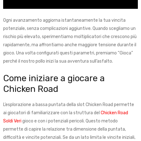
Ogni avanzamento aggiorna istantaneamente la tua vincita
potenziale, senza complicazioni aggiuntive. Quando scegliamo un
rischio più elevato, sperimentiamo moltiplicatori che crescono più
rapidamente, ma affrontiamo anche maggiore tensione durante il
gioco. Una volta configurati questi parametri, premiamo “Gioca”
perché il nostro pollo inizi la sua avventura sull’asfalto.
Come iniziare a giocare a
Chicken Road
L’esplorazione a bassa puntata della slot Chicken Road permette
ai giocatori di familiarizzare con la struttura del
Chicken Road
Soldi Veri
gioco e con i potenziali pericoli. Questo metodo
permette di capire la relazione tra dimensione della puntata,
difficoltà e vincite potenziali. Se da un lato limita le vincite iniziali,