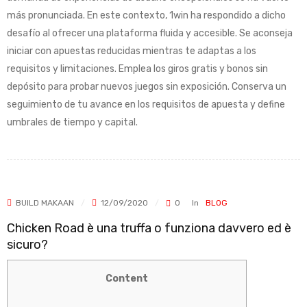
más pronunciada. En este contexto, 1win ha respondido a dicho
desafío al ofrecer una plataforma fluida y accesible. Se aconseja
iniciar con apuestas reducidas mientras te adaptas a los
requisitos y limitaciones. Emplea los giros gratis y bonos sin
depósito para probar nuevos juegos sin exposición. Conserva un
seguimiento de tu avance en los requisitos de apuesta y define
umbrales de tiempo y capital.
BUILD MAKAAN
12/09/2020
0
In
BLOG
Chicken Road è una truffa o funziona davvero ed è
sicuro? ️
Content