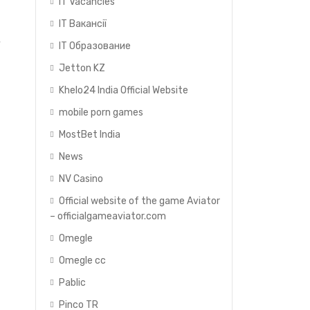
IT Vacancies
IT Вакансії
y
IT Образование
Jetton KZ
Khelo24 India Official Website
mobile porn games
MostBet India
News
NV Casino
Official website of the game Aviator
– officialgameaviator.com
Omegle
Omegle cc
Pablic
Pinco TR