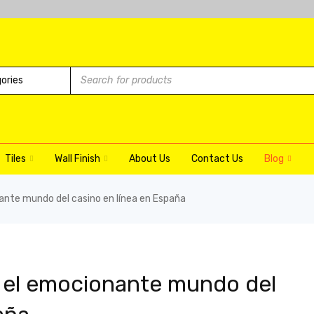
 'PlayCity', 'SPINSY-bet.com' => 'Spinsy', 'https://solar-queen.com/es
Tiles
Wall Finish
About Us
Contact Us
Blog
nante mundo del casino en línea en España
n el emocionante mundo del