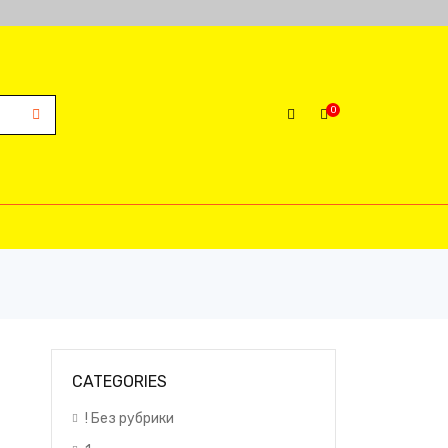
/' => 'solar queen slot', 'https://rabbitroad2.com/how-to-play/' =>
0
CATEGORIES
! Без рубрики