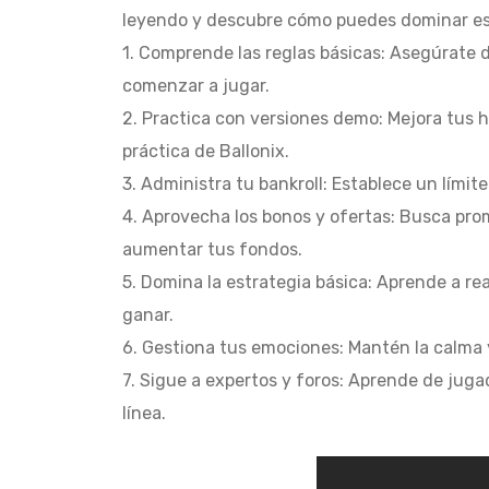
leyendo y descubre cómo puedes dominar est
1. Comprende las reglas básicas: Asegúrate d
comenzar a jugar.
2. Practica con versiones demo: Mejora tus h
práctica de Ballonix.
3. Administra tu bankroll: Establece un lími
4. Aprovecha los bonos y ofertas: Busca pro
aumentar tus fondos.
5. Domina la estrategia básica: Aprende a rea
ganar.
6. Gestiona tus emociones: Mantén la calma
7. Sigue a expertos y foros: Aprende de jug
línea.