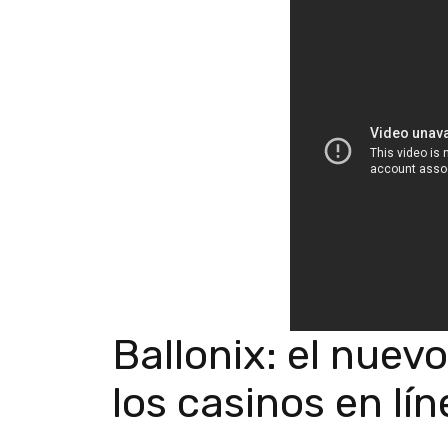
Ballonix: el nuev
los casinos en lí