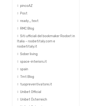
pincoAZ
Post
ready_text
RMC Blog
Siti ufficiali del bookmaker Roobet in
Italia – roobetitaly.com e
roobetitaly.it
Sober living
space-interiors.it
spain
Tmt Blog
tuopreventivatore.it
Unibet Official
Unibet Österreich