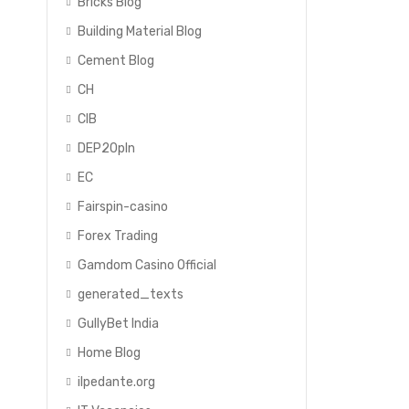
Bricks Blog
Building Material Blog
Cement Blog
CH
CIB
DEP20pln
EC
Fairspin-casino
Forex Trading
Gamdom Casino Official
generated_texts
GullyBet India
Home Blog
ilpedante.org