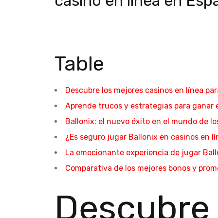
casino en línea en Esp
Table
Descubre los mejores casinos en línea par
Aprende trucos y estrategias para ganar e
Ballonix: el nuevo éxito en el mundo de lo
¿Es seguro jugar Ballonix en casinos en l
La emocionante experiencia de jugar Ballo
Comparativa de los mejores bonos y promo
Descubre 