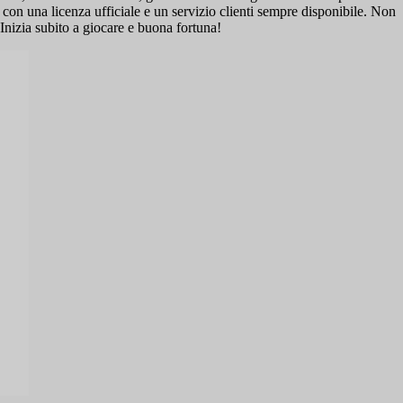
, con una licenza ufficiale e un servizio clienti sempre disponibile. Non
 Inizia subito a giocare e buona fortuna!