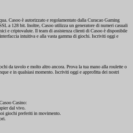
d equa. Casoo è autorizzato e regolamentato dalla Curacao Gaming
e SSL a 128 bit. Inoltre, Casoo utilizza un generatore di numeri casuali
nici e criptovalute. Il team di assistenza clienti di Casoo è disponibile
nterfaccia intuitiva e alla vasta gamma di giochi. Iscriviti oggi e
chi da tavolo e molto altro ancora. Prova la tua mano alla roulette o
que e in qualsiasi momento. Iscriviti oggi e approfitta dei nostri
e Casoo Casino:
pier dal vivo.
uoi giochi preferiti in movimento.
ori.