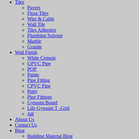
Tiles
Pavers
Floor Tiles
Wire & Cable
Wall Tile
Tiles Adhesive
Plumbing Solvent
Marble
Granite
Wall Finish
White Cement
UPVC Pipe
POP
Paints
Pipe Fitting
CPVC Pipe
Putty
Pipe Fittings
Gypsum Board
Life Gypsum T -Grid
Jali
About Us
Contact Us
Blog
Building Material Blog