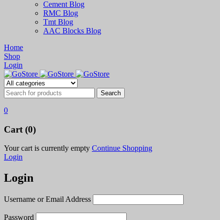
Cement Blog
RMC Blog
Tmt Blog
AAC Blocks Blog
Home
Shop
Login
0
Cart (0)
Your cart is currently empty
Continue Shopping
Login
Login
Username or Email Address
Password