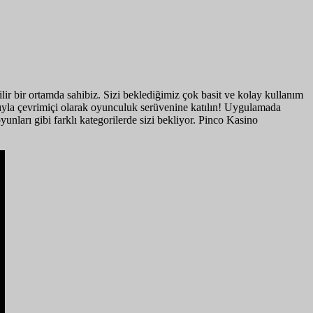
r bir ortamda sahibiz. Sizi beklediğimiz çok basit ve kolay kullanım
ıyla çevrimiçi olarak oyunculuk serüvenine katılın! Uygulamada
yunları gibi farklı kategorilerde sizi bekliyor. Pinco Kasino