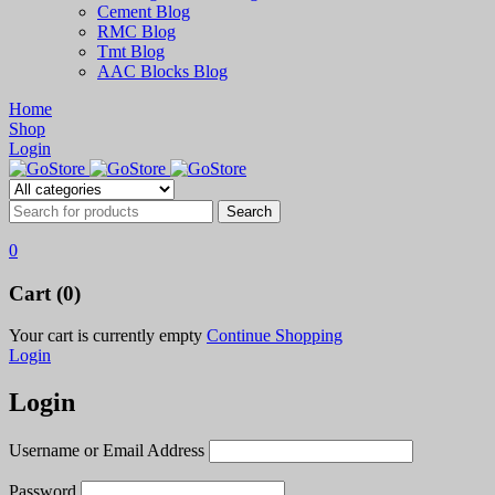
Cement Blog
RMC Blog
Tmt Blog
AAC Blocks Blog
Home
Shop
Login
0
Cart (0)
Your cart is currently empty
Continue Shopping
Login
Login
Username or Email Address
Password