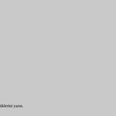
klerini yazın.