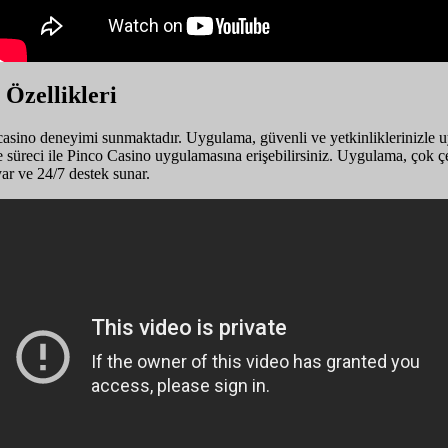
Özellikleri
casino deneyimi sunmaktadır. Uygulama, güvenli ve yetkinliklerinizle uy
 süreci ile Pinco Casino uygulamasına erişebilirsiniz. Uygulama, çok çeşi
ar ve 24/7 destek sunar.