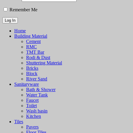
Remember Me
Home
Building Material
Cement
RMC
TMT Bar
Rodi & Dust
Shuttering Material
Bricks
Block
River Sand
Sanitaryware
Bath & Shower
Water Tank
Faucet
Toilet
Wash basin
Kitchen
Tiles
Pavers
Floor Tiles