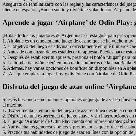
Asegúrate de familiarizarte con las reglas y las características del jue
cliente en español. ¡Buena suerte y diviértete volando con Airplane d
Aprende a jugar ‘Airplane’ de Odin Play: 
¡Hola a todos los jugadores de Argentina! En esta guía para principi
1. Airplane es un emocionante juego de casino que se ha vuelto muy p
2. El objetivo del juego es adivinar correctamente en qué números ca
3. Antes de comenzar, debes establecer tu apuesta. Puedes hacer esto 
4. Después de establecer tu apuesta, presiona el botón “Jugar” para ini
5. La bomba de avión caerá en uno de los números de la cuadrícula. S
6. Además, hay varias opciones de bonificación disponibles en Airpla
7. ¡Así que empieza a jugar hoy y diviértete con Airplane de Odin Pla
Disfruta del juego de azar online ‘Airplane
Si estás buscando emocionantes opciones de juego de azar en línea en 
al máximo:
1. ¡Experimenta la emoción del juego de azar en línea desde la comod
2. Disfruta de una experiencia de juego suave y sin interrupciones en t
3. El juego ‘Airplane’ de Odin Play cuenta con impresionantes gráfic
4. Aprovecha los generosos bonos y promociones que ofrece el casino 
5. Practica tus habilidades de juego de azar en línea con la opción de j