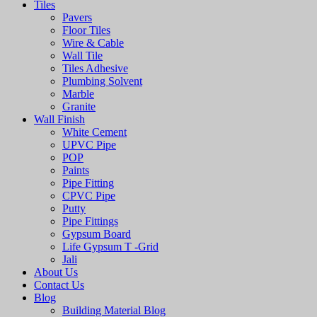
Tiles
Pavers
Floor Tiles
Wire & Cable
Wall Tile
Tiles Adhesive
Plumbing Solvent
Marble
Granite
Wall Finish
White Cement
UPVC Pipe
POP
Paints
Pipe Fitting
CPVC Pipe
Putty
Pipe Fittings
Gypsum Board
Life Gypsum T -Grid
Jali
About Us
Contact Us
Blog
Building Material Blog