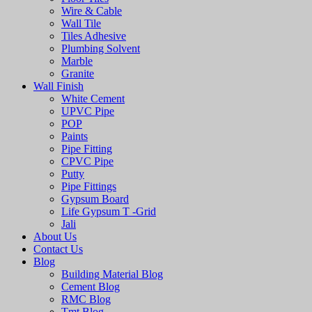
Wire & Cable
Wall Tile
Tiles Adhesive
Plumbing Solvent
Marble
Granite
Wall Finish
White Cement
UPVC Pipe
POP
Paints
Pipe Fitting
CPVC Pipe
Putty
Pipe Fittings
Gypsum Board
Life Gypsum T -Grid
Jali
About Us
Contact Us
Blog
Building Material Blog
Cement Blog
RMC Blog
Tmt Blog