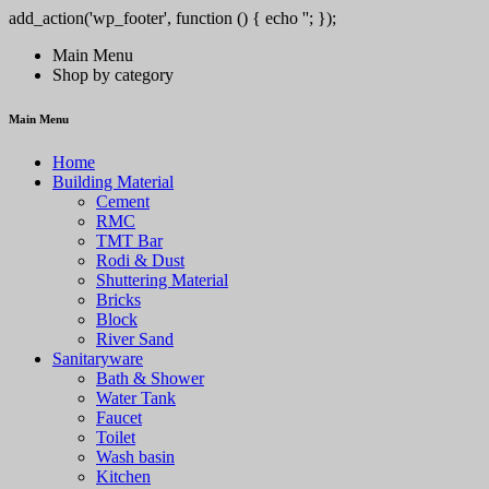
add_action('wp_footer', function () { echo '
'; });
/pt/' => 'PlayCity', 'SPINSY-bet.com' => 'Spinsy', 'https://solar-queen.co
Main Menu
Shop by category
Main Menu
Home
Building Material
Cement
RMC
TMT Bar
Rodi & Dust
Shuttering Material
Bricks
Block
River Sand
Sanitaryware
Bath & Shower
Water Tank
Faucet
Toilet
Wash basin
Kitchen