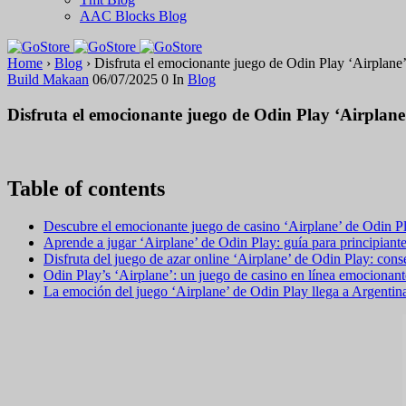
AAC Blocks Blog
Home
›
Blog
›
Disfruta el emocionante juego de Odin Play ‘Airplane’
Build Makaan
06/07/2025
0
In
Blog
Disfruta el emocionante juego de Odin Play ‘Airplane
Table of contents
Descubre el emocionante juego de casino ‘Airplane’ de Odin Pla
Aprende a jugar ‘Airplane’ de Odin Play: guía para principiant
Disfruta del juego de azar online ‘Airplane’ de Odin Play: cons
Odin Play’s ‘Airplane’: un juego de casino en línea emocionante
La emoción del juego ‘Airplane’ de Odin Play llega a Argentina