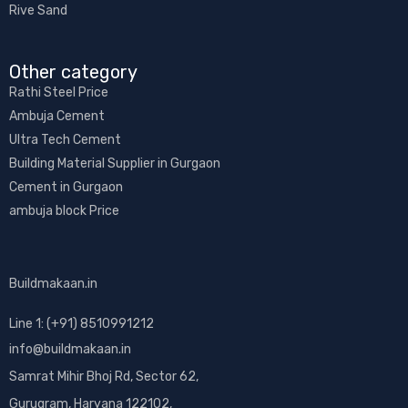
Rive Sand
Other category​
Rathi Steel Price
Ambuja Cement
Ultra Tech Cement
Building Material Supplier in Gurgaon
Cement in Gurgaon
ambuja block Price
Buildmakaan.in
Line 1: (+91) 8510991212
info@buildmakaan.in
Samrat Mihir Bhoj Rd, Sector 62,
Gurugram, Haryana 122102,