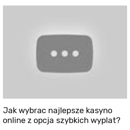
Jak wybrac najlepsze kasyno
online z opcja szybkich wyplat?