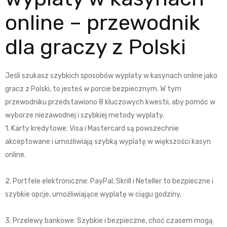
online – przewodnik
dla graczy z Polski
Jeśli szukasz szybkich sposobów wyplaty w kasynach online jako
gracz z Polski, to jesteś w porcie bezpiecznym. W tym
przewodniku przedstawiono 8 kluczowych kwestii, aby pomóc w
wyborze niezawodnej i szybkiej metody wyplaty.
1. Karty kredytowe: Visa i Mastercard są powszechnie
akceptowane i umożliwiają szybką wyplatę w większości kasyn
online.
2. Portfele elektroniczne: PayPal, Skrill i Neteller to bezpieczne i
szybkie opcje, umożliwiające wyplatę w ciągu godziny.
3. Przelewy bankowe: Szybkie i bezpieczne, choć czasem mogą