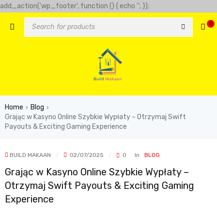
add_action('wp_footer', function () { echo '
'; });
-clover-slot.com/' => 'Golden clover', 'https://play-city.com.mx/pt/'
0
tps://cassinofortunemouse.com' => 'fortune mouse',
Home
Blog
›
›
Grając w Kasyno Online Szybkie Wypłaty – Otrzymaj Swift
Payouts & Exciting Gaming Experience
BUILD MAKAAN
02/07/2025
0
In
BLOG
Grając w Kasyno Online Szybkie Wypłaty –
Otrzymaj Swift Payouts & Exciting Gaming
Experience