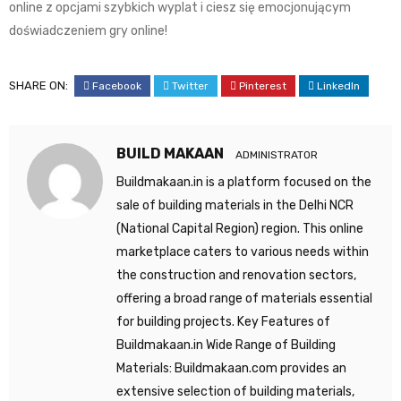
online z opcjami szybkich wyplat i ciesz się emocjonującym
doświadczeniem gry online!
SHARE ON:
Facebook
Twitter
Pinterest
LinkedIn
BUILD MAKAAN
ADMINISTRATOR
Buildmakaan.in is a platform focused on the
sale of building materials in the Delhi NCR
(National Capital Region) region. This online
marketplace caters to various needs within
the construction and renovation sectors,
offering a broad range of materials essential
for building projects. Key Features of
Buildmakaan.in Wide Range of Building
Materials: Buildmakaan.com provides an
extensive selection of building materials,