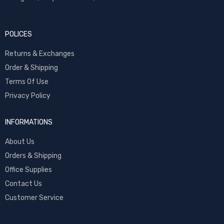
POLICES
Returns & Exchanges
Order & Shipping
Terms Of Use
Privacy Policy
INFORMATIONS
About Us
Orders & Shipping
Office Supplies
Contact Us
Customer Service