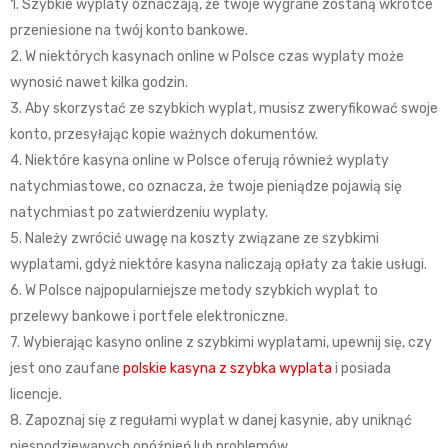
1. Szybkie wyplaty oznaczają, że twoje wygrane zostaną wkrótce
przeniesione na twój konto bankowe.
2. W niektórych kasynach online w Polsce czas wyplaty może
wynosić nawet kilka godzin.
3. Aby skorzystać ze szybkich wyplat, musisz zweryfikować swoje
konto, przesyłając kopie ważnych dokumentów.
4. Niektóre kasyna online w Polsce oferują również wyplaty
natychmiastowe, co oznacza, że twoje pieniądze pojawią się
natychmiast po zatwierdzeniu wyplaty.
5. Należy zwrócić uwagę na koszty związane ze szybkimi
wyplatami, gdyż niektóre kasyna naliczają opłaty za takie usługi.
6. W Polsce najpopularniejsze metody szybkich wyplat to
przelewy bankowe i portfele elektroniczne.
7. Wybierając kasyno online z szybkimi wyplatami, upewnij się, czy
jest ono zaufane
polskie kasyna z szybka wyplata
i posiada
licencje.
8. Zapoznaj się z regułami wyplat w danej kasynie, aby uniknąć
niespodziewanych opóźnień lub problemów.