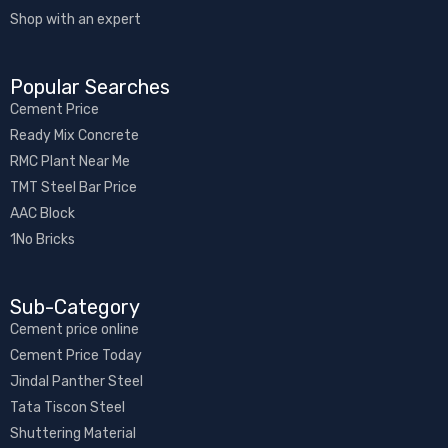
Shop with an expert
Popular Searches
Cement Price
Ready Mix Concrete
RMC Plant Near Me
TMT Steel Bar Price
AAC Block
1No Bricks
Sub-Category​
Cement price online
Cement Price Today
Jindal Panther Steel
Tata Tiscon Steel
Shuttering Material