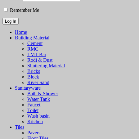
Remember Me
Home
Building Material
Cement
RMC
TMT Bar
Rodi & Dust
Shuttering Material
Bricks
Block
River Sand
Sanitaryware
Bath & Shower
Water Tank
Faucet
Toilet
Wash basin
Kitchen
Tiles
Pavers
Floor Tiles