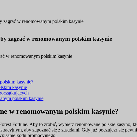
, by zagrać w renomowanym polskim kasynie
i, by zagrać w renomowanym polskim kasynie
zagrać w renomowanym polskim kasynie
polskim kasynie?
olskim kasynie
 początkujących
owanym polskim kasynie
line w renomowanym polskim kasynie?
orest Fortune. Aby to zrobić, wybierz renomowane polskie kasyno, które 
nstracyjnym, aby zapoznać się z zasadami. Gdy już poczujesz się pewni
 wpisanie kodu promocyjnego.