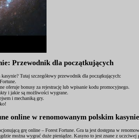
nie: Przewodnik dla początkujących
 kasynie? Tutaj szczegółowy przewodnik dla początkujących:
 Fortune.
line oferuje bonusy za rejestrację lub wpisanie kodu promocyjnego.
kty i jakie są możliwości wygrane.
fejsem i mechaniką gry.
sko!
rtune online w renomowanym polskim kasyni
cjonującą grę online – Forest Fortune. Gra ta jest dostępna w renomo
, gdzie można wygrać duże pieniądze. Kasyno to jest znane z uczciwej