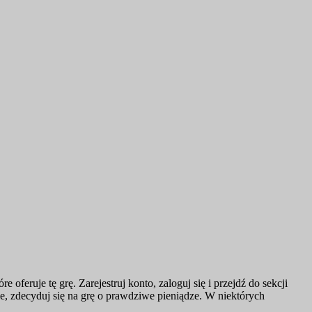
oferuje tę grę. Zarejestruj konto, zaloguj się i przejdź do sekcji
e, zdecyduj się na grę o prawdziwe pieniądze. W niektórych