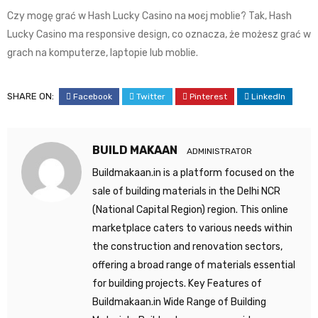
Czy mogę grać w Hash Lucky Casino na моєj moblie? Tak, Hash
Lucky Casino ma responsive design, co oznacza, że możesz grać w
grach na komputerze, laptopie lub moblie.
SHARE ON:
Facebook
Twitter
Pinterest
LinkedIn
BUILD MAKAAN
ADMINISTRATOR
Buildmakaan.in is a platform focused on the
sale of building materials in the Delhi NCR
(National Capital Region) region. This online
marketplace caters to various needs within
the construction and renovation sectors,
offering a broad range of materials essential
for building projects. Key Features of
Buildmakaan.in Wide Range of Building