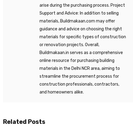
arise during the purchasing process. Project
Support and Advice: In addition to selling
materials, Buildmakaan.com may offer
guidance and advice on choosing the right
materials for specific types of construction
or renovation projects. Overall,
Buildmakaan.in serves as a comprehensive
online resource for purchasing building
materials in the Delhi NCR area, aiming to
streamline the procurement process for
construction professionals, contractors,
and homeowners alike.
Related Posts