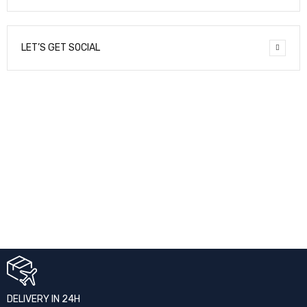
LET’S GET SOCIAL
NEWSLETTER
Enter your email to receive our newsletter.
[mc4wp_form id="7041"]
DELIVERY IN 24H