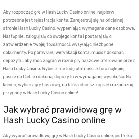
Aby rozpocząć gre w Hash Lucky Casino online, najpierw
potrzebna jest rejestracja konta. Zarejestruj się na oficjalnej
stronie Hash Lucky Casino, wypełniając wymagane dane osobowe.
Następnie, zaloguj się do swojego konta i postaraj się o
zatwierdzenie twojej tożsamości, wysyłając niezbędne
dokumenty. Po pomyślnej weryfikacji konta, musisz dokonać
depozytu, aby móc zagrać w różne gry haszowe oferowane przez
Hash Lucky Casino. Wybierz metodę płatności, która najlepiej
pasuje do Ciebie i dokonaj depozytu w wymaganej wysokości. Na
koniec, wybierz grę haszową, na którą chcesz zagrać i rozpocznij
przygodę w Hash Lucky Casino online!
Jak wybrać prawidłową grę w
Hash Lucky Casino online
Aby wybrać prawidłową grę w Hash Lucky Casino online, jest kilka