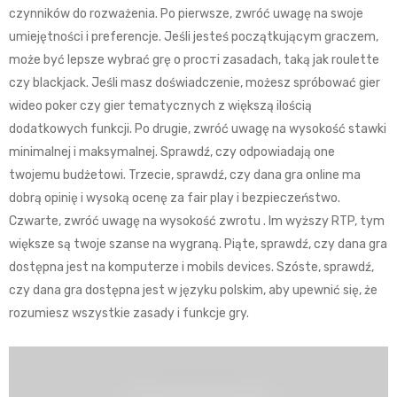
czynników do rozważenia. Po pierwsze, zwróć uwagę na swoje
umiejętności i preferencje. Jeśli jesteś początkującym graczem,
może być lepsze wybrać grę o proсті zasadach, taką jak roulette
czy blackjack. Jeśli masz doświadczenie, możesz spróbować gier
wideo poker czy gier tematycznych z większą ilością
dodatkowych funkcji. Po drugie, zwróć uwagę na wysokość stawki
minimalnej i maksymalnej. Sprawdź, czy odpowiadają one
twojemu budżetowi. Trzecie, sprawdź, czy dana gra online ma
dobrą opinię i wysoką ocenę za fair play i bezpieczeństwo.
Czwarte, zwróć uwagę na wysokość zwrotu . Im wyższy RTP, tym
większe są twoje szanse na wygraną. Piąte, sprawdź, czy dana gra
dostępna jest na komputerze i mobils devices. Szóste, sprawdź,
czy dana gra dostępna jest w języku polskim, aby upewnić się, że
rozumiesz wszystkie zasady i funkcje gry.