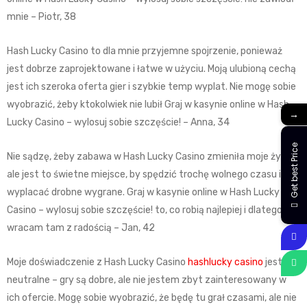
mnie – Piotr, 38
Hash Lucky Casino to dla mnie przyjemne spojrzenie, ponieważ
jest dobrze zaprojektowane i łatwe w użyciu. Moją ulubioną cechą
jest ich szeroka oferta gier i szybkie temp wyplat. Nie mogę sobie
wyobrazić, żeby ktokolwiek nie lubił Graj w kasynie online w Hash
→
Lucky Casino – wylosuj sobie szczęście! – Anna, 34
Get best Price
Nie sądzę, żeby zabawa w Hash Lucky Casino zmieniła moje życie,
ale jest to świetne miejsce, by spędzić trochę wolnego czasu i
wyplacać drobne wygrane. Graj w kasynie online w Hash Lucky
Casino – wylosuj sobie szczęście! to, co robią najlepiej i dlatego
wracam tam z radością – Jan, 42
Moje doświadczenie z Hash Lucky Casino
hashlucky casino
jest
neutralne – gry są dobre, ale nie jestem zbyt zainteresowany w
ich ofercie. Mogę sobie wyobrazić, że będę tu grał czasami, ale nie