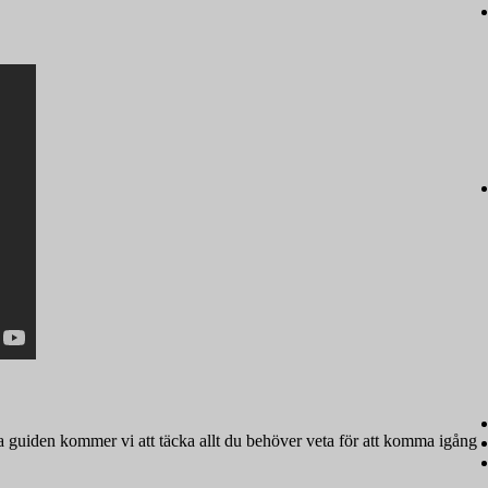
a guiden kommer vi att täcka allt du behöver veta för att komma igång