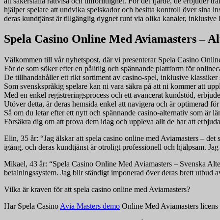
att säkerställa rättvisa och tillförlitlighet. För det fjärde, de erbjud
hjälper spelare att undvika spelskador och besitta kontroll över sina in
deras kundtjänst är tillgänglig dygnet runt via olika kanaler, inklusive
Spela Casino Online Med Aviamasters – Al
Välkommen till vår nyhetspost, där vi presenterar Spela Casino Onlin
För de som söker efter en pålitlig och spännande plattform för onlineca
De tillhandahåller ett rikt sortiment av casino-spel, inklusive klassike
Som svenskspråkig spelare kan ni vara säkra på att ni kommer att up
Med en enkel registreringsprocess och ett avancerat kundstöd, erbjude
Utöver detta, är deras hemsida enkel att navigera och är optimerad för
Så om du letar efter ett nytt och spännande casino-alternativ som är
Försäkra dig om att prova dem idag och uppleva allt de har att erbjuda
Elin, 35 år: “Jag älskar att spela casino online med Aviamasters – det s
igång, och deras kundtjänst är otroligt professionell och hjälpsam. 
Mikael, 43 år: “Spela Casino Online Med Aviamasters – Svenska Alterna
betalningssystem. Jag blir ständigt imponerad över deras brett utbud av 
Vilka är kraven för att spela casino online med Aviamasters?
Har Spela Casino
Avia Masters demo
Online Med Aviamasters licens f