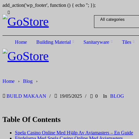
add_action('wp_footer', function () { echo '
'; });
/pt/' => 'PlayCity', 'SPINSY-bet.com' => 'Spinsy', 'https://solar-queen.co
Home
Building Material
Sanitaryware
Tiles
Home
›
Blog
›
BUILD MAKAAN
19/05/2025
0
In
BLOG
Table Of Contents
Spela Casino Online Med Hjälp Av Aviamasters – En Guide
Fördelarna Med Spela Casino Online Med Aviamasters