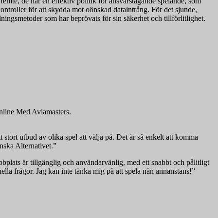
et femte, de har en effektiv politik för ansvarstagande spelande, som
skontroller för att skydda mot oönskad dataintrång. För det sjunde,
lningsmetoder som har beprövats för sin säkerhet och tillförlitlighet.
Online Med Aviamasters.
t stort utbud av olika spel att välja på. Det är så enkelt att komma
nska Alternativet.”
plats är tillgänglig och användarvänlig, med ett snabbt och pålitligt
tuella frågor. Jag kan inte tänka mig på att spela nån annanstans!”