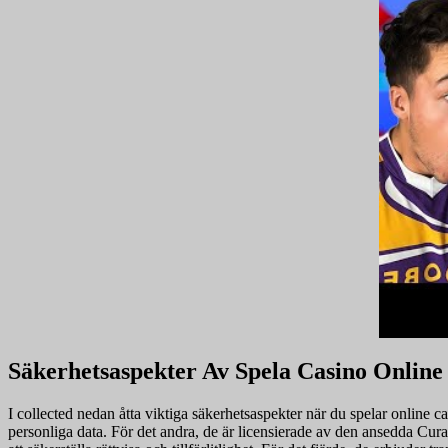
Säkerhetsaspekter Av Spela Casino Onlin
I collected nedan åtta viktiga säkerhetsaspekter när du spelar online 
personliga data. För det andra, de är licensierade av den ansedda Curac