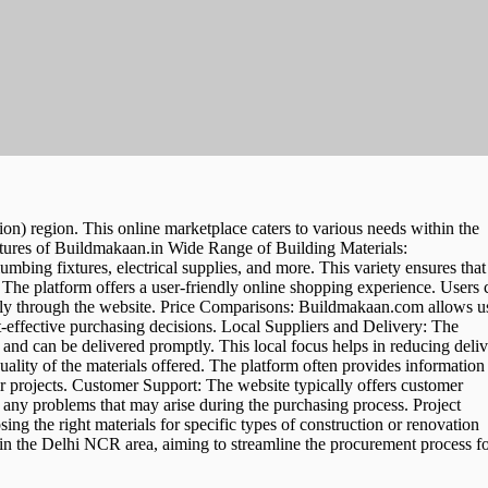
on) region. This online marketplace caters to various needs within the
Features of Buildmakaan.in Wide Range of Building Materials:
umbing fixtures, electrical supplies, and more. This variety ensures that
 The platform offers a user-friendly online shopping experience. Users 
ectly through the website. Price Comparisons: Buildmakaan.com allows u
st-effective purchasing decisions. Local Suppliers and Delivery: The
e and can be delivered promptly. This local focus helps in reducing deli
lity of the materials offered. The platform often provides information
ir projects. Customer Support: The website typically offers customer
ng any problems that may arise during the purchasing process. Project
g the right materials for specific types of construction or renovation
 in the Delhi NCR area, aiming to streamline the procurement process f