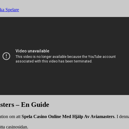
ka Spelare
sters – En Guide
ation om att
Spela Casino Online Med Hjälp Av Aviamasters
. I denn
ätta casinosidan.