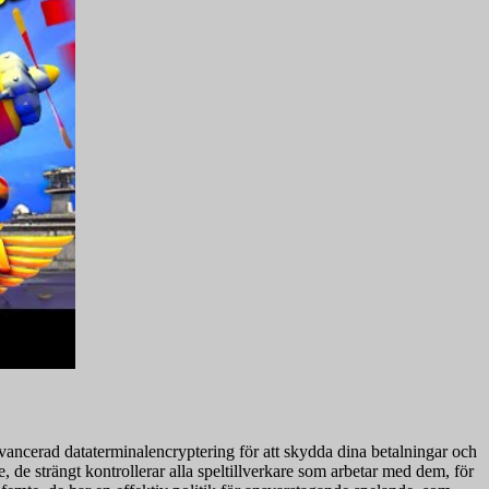
avancerad dataterminalencryptering för att skydda dina betalningar och
, de strängt kontrollerar alla speltillverkare som arbetar med dem, för