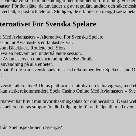
er transparenta villkor och utbetalningar med minimerad fördröjning. För d
satser. För det sjätte, de använder sig av reguljära auditer och säkerhet
 livechatt, e-post och telefon. Slutligen, de erbjuder en mängd säkra beta
ternativet För Svenska Spelare
e Med Aviamasters – Alternativet För Svenska Spelare .
sino, är Aviamasters en fantastisk val.
r som Blackjack, Roulette och Slots.
pleva en bekväm och underhållande session.
r Aviamasters en outekacterad upplevelse för alla.
 användning på alla enheter.
 lämpat för dig som svensk spelare, ser vi rekommenderar Spela Casino 
!
venska alternativet! Deras plattform är intuitiv och lättnavigeras, med et
Jag kan starkt rekommendera Spela Casino Online Med Aviamasters – Sve
tivet har blivit min favorithassningsplats för onlinecasino! Deras webb
spel, och deras support är alltid tillgänglig för att hjälpa till med even
rån Spelinspektionen i Sverige?